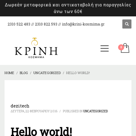
Δωρεάν μεταφορικά και αντικαταβολή για παραγγελίες
άνω των 60€
2310 522 483 // 2310 822 593 //
info@krini-kosmima.gr
HOME
BLOG
UNCATEGORIZED
HELLO WORLD!
dezitech
ΔΕΥΤΈΡΑ, 22 ΦΕΒΡΟΥΑΡΊΟΥ 2016
/
PUBLISHED IN
UNCATEGORIZED
Hello world!