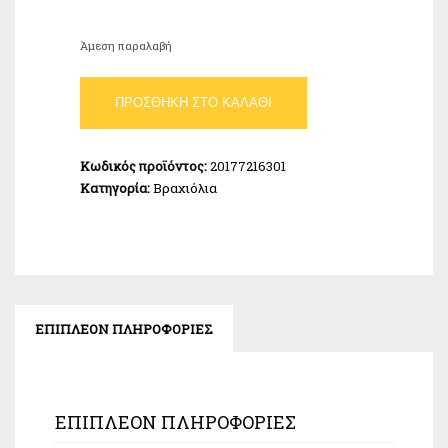
Άμεση παραλαβή
VOGUE
ΠΡΟΣΘΉΚΗ ΣΤΟ ΚΑΛΆΘΙ
Βραχιόλι
Επιχρυσωμένο
Ασήμι
Κωδικός προϊόντος:
20177216301
925
Κατηγορία:
Βραχιόλια
ποσότητα
ΕΠΙΠΛΈΟΝ ΠΛΗΡΟΦΟΡΊΕΣ
ΕΠΙΠΛΈΟΝ ΠΛΗΡΟΦΟΡΊΕΣ