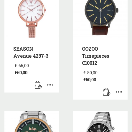
SEASON
OOZOO
Avenue 4237-3
Timepieces
C10012
Original
€
65,00
price
Original
€
50,00
€
80,00
was:
Η
price
€
60,00
€65,00.
τρέχουσα
was:
Η
τιμή
€80,00.
τρέχουσα
είναι:
τιμή
€50,00.
είναι:
€60,00.