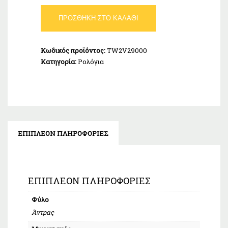
TIMEX
ΠΡΟΣΘΉΚΗ ΣΤΟ ΚΑΛΆΘΙ
Trend
Chicago
Brown
Κωδικός προϊόντος:
TW2V29000
Leather
Κατηγορία:
Ρολόγια
Strap
ποσότητα
ΕΠΙΠΛΈΟΝ ΠΛΗΡΟΦΟΡΊΕΣ
ΕΠΙΠΛΈΟΝ ΠΛΗΡΟΦΟΡΊΕΣ
Φύλο
Άντρας