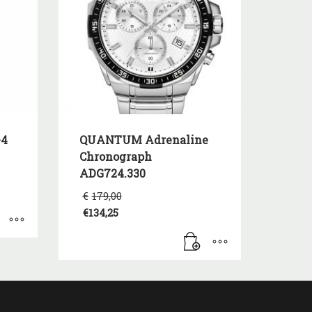
-4
QUANTUM Adrenaline
Chronograph
ADG724.330
Original
€
179,00
price
€
134,25
was:
Η
€179,00.
τρέχουσα
τιμή
είναι:
€134,25.