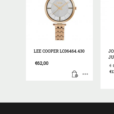
LEE COOPER LC06464.430
JC
JU
€
62,00
€
€
1
Η
τρ
τι
είν
€12