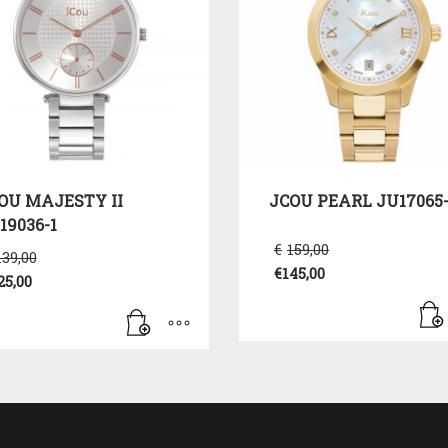
OU MAJESTY II
JCOU PEARL JU17065
19036-1
Original
€
159,00
Original
139,00
price
price
€
145,00
was:
25,00
Η
was:
€159,00.
τρέχουσα
€139,00.
έχουσα
τιμή
μή
είναι:
αι:
€145,00.
5,00.