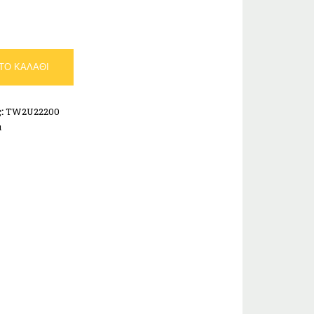
ΤΟ ΚΑΛΆΘΙ
ς:
TW2U22200
α