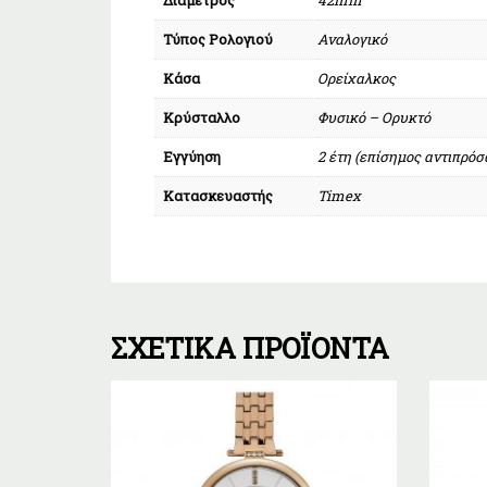
Τύπος Ρολογιού
Αναλογικό
Κάσα
Ορείχαλκος
Κρύσταλλο
Φυσικό – Ορυκτό
Εγγύηση
2 έτη (επίσημος αντιπρό
Κατασκευαστής
Timex
ΣΧΕΤΙΚΆ ΠΡΟΪΌΝΤΑ