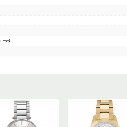
σωπος)