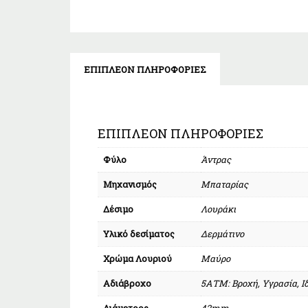
ΕΠΙΠΛΈΟΝ ΠΛΗΡΟΦΟΡΊΕΣ
ΕΠΙΠΛΈΟΝ ΠΛΗΡΟΦΟΡΊΕΣ
Φύλο
Άντρας
Μηχανισμός
Μπαταρίας
Δέσιμο
Λουράκι
Υλικό δεσίματος
Δερμάτινο
Χρώμα Λουριού
Μαύρο
Αδιάβροχο
5ΑΤΜ: Βροχή, Υγρασία, Ι
Διάμετρος
42mm