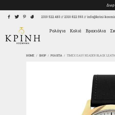
Δωρε
2310 522 483 // 2310 822 593 //
info@krini-kosmi
Ρολόγια
Κολιέ
Βραχιόλια
Σκ
HOME
SHOP
ΡΟΛΌΓΙΑ
TIMEX EASY READER BLACK LEAT