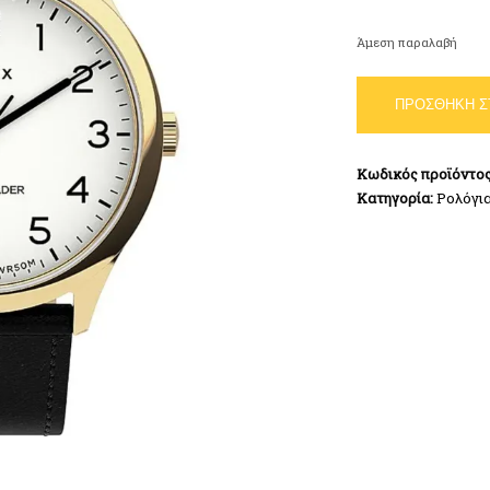
Άμεση παραλαβή
TIMEX
ΠΡΟΣΘΉΚΗ Σ
Easy
Reader
Black
Κωδικός προϊόντο
Leather
Κατηγορία:
Ρολόγι
Strap
ποσότητα