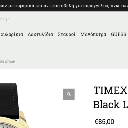
άν μεταφορικά και αντικαταβολή για παραγγελίες άνω τω
ma.gr
ουλαρίκια
Δαχτυλίδια
Σταυροί
Μονόπετρα
GUESS
HER STRAP
TIMEX 
Black L
€
85,00