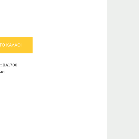
ΤΟ ΚΑΛΆΘΙ
ς:
BA1700
λια