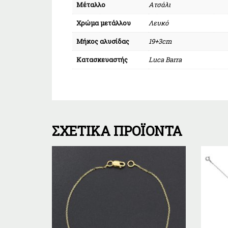
Μέταλλο
Ατσάλι
Χρώμα μετάλλου
Λευκό
Μήκος αλυσίδας
19+3cm
Κατασκευαστής
Luca Barra
ΣΧΕΤΙΚΆ ΠΡΟΪΌΝΤΑ