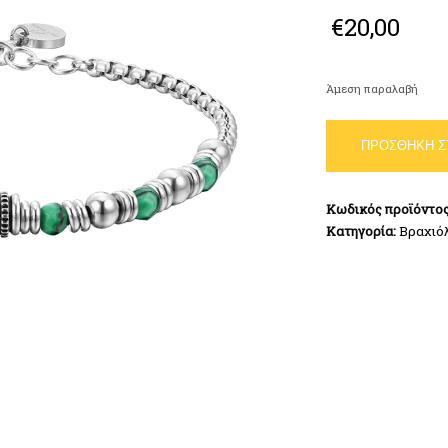
€
20,00
Άμεση παραλαβή
LUCA
ΠΡΟΣΘΉΚΗ Σ
BARRA
GREEN
MALACHITE
Κωδικός προϊόντο
STEEL
Κατηγορία:
Βραχιό
MEN'S
BRACELET
ποσότητα