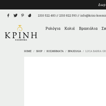
Δωρε
2310 522 483 // 2310 822 593 //
info@krini-kosmi
Ρολόγια
Κολιέ
Βραχιόλια
Σκ
HOME
SHOP
ΚΟΣΜΉΜΑΤΑ
ΒΡΑΧΙΌΛΙΑ
LUCA BARRA GR