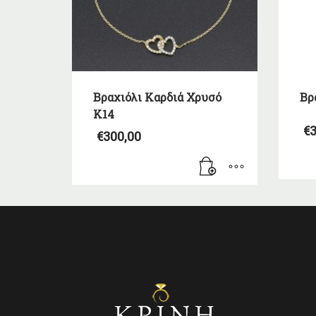
Βραχιόλι Καρδιά Χρυσό
Βρ
Κ14
€
3
€
300,00