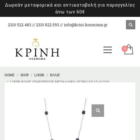
Δωρεάν μεταφορικά και αντικαταβολή για παραγγελίες
άνω των 60€
2310 522 483 // 2310 822 593 //
info@krini-kosmima.gr
HOME
SHOP
LOISIR
ΚΟΛΙΈ
LOISIR ΚΟΛΙΈ STARSTRUCK ΜΕΤΑΛΛΙΚΌ ΛΕΥΚΌ 01L15-01705