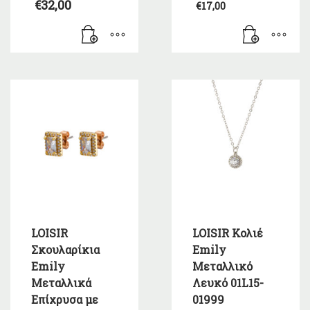
price
€
32,00
€
17,00
was:
Η
€19,00.
τρέχουσα
τιμή
είναι:
€17,00.
LOISIR
LOISIR Κολιέ
Σκουλαρίκια
Emily
Emily
Μεταλλικό
Μεταλλικά
Λευκό 01L15-
Επίχρυσα με
01999