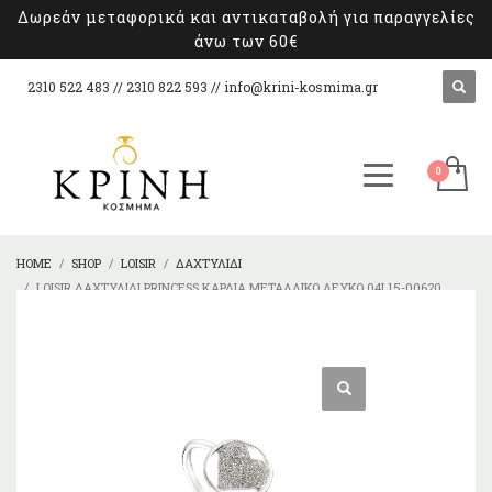
Δωρεάν μεταφορικά και αντικαταβολή για παραγγελίες
άνω των 60€
2310 522 483 // 2310 822 593 //
info@krini-kosmima.gr
HOME
SHOP
LOISIR
ΔΑΧΤΥΛΊΔΙ
LOISIR ΔΑΧΤΥΛΊΔΙ PRINCESS ΚΑΡΔΙΆ ΜΕΤΑΛΛΙΚΌ ΛΕΥΚΌ 04L15-00620