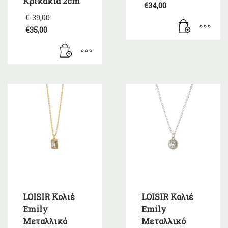
price
Κρικάκια 2cm
€
34,00
was:
Η
Original
€
39,00
€38,00.
τρέχουσα
price
€
35,00
τιμή
was:
Η
είναι:
€39,00.
τρέχουσα
€34,00.
τιμή
είναι:
€35,00.
LOISIR Κολιέ
LOISIR Κολιέ
Emily
Emily
Μεταλλικό
Μεταλλικό