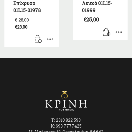
Επίχρυσο
Λευκό 01L15-
01L15-01978
01999
Original
€
25,00
€
28,00
price
€
23,00
was:
Η
€28,00.
τρέχουσα
τιμή
είναι:
€23,00.
T: 2310 822 593
K: 693 7777425
Μ. Μπότσαρη 18, Θεσσαλονίκη, 54 643