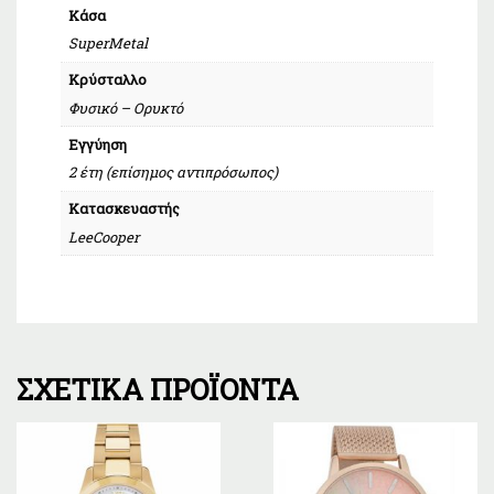
Κάσα
SuperMetal
Κρύσταλλο
Φυσικό – Ορυκτό
Εγγύηση
2 έτη (επίσημος αντιπρόσωπος)
Κατασκευαστής
LeeCooper
ΣΧΕΤΙΚΆ ΠΡΟΪΌΝΤΑ