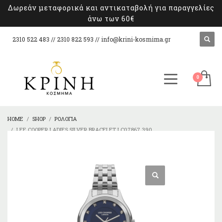
Δωρεάν μεταφορικά και αντικαταβολή για παραγγελίες
άνω των 60€
2310 522 483 // 2310 822 593 //
info@krini-kosmima.gr
HOME
SHOP
ΡΟΛΌΓΙΑ
LEE COOPER LADIES SILVER BRACELET LC07867.390