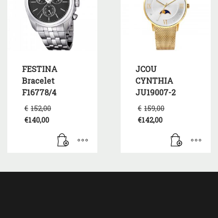
FESTINA
JCOU
Bracelet
CYNTHIA
F16778/4
JU19007-2
Original
Original
€
152,00
€
159,00
price
price
€
140,00
€
142,00
was:
was:
Η
Η
€152,00.
€159,00.
τρέχουσα
τρέχουσα
τιμή
τιμή
είναι:
είναι:
€140,00.
€142,00.