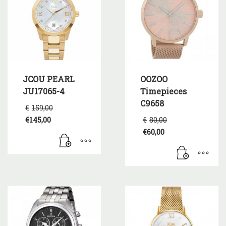
JCOU PEARL
OOZOO
JU17065-4
Timepieces
C9658
Original
€
159,00
price
Original
€
145,00
€
80,00
was:
Η
price
€
60,00
€159,00.
τρέχουσα
was:
Η
τιμή
€80,00.
τρέχουσα
είναι:
τιμή
€145,00.
είναι:
€60,00.