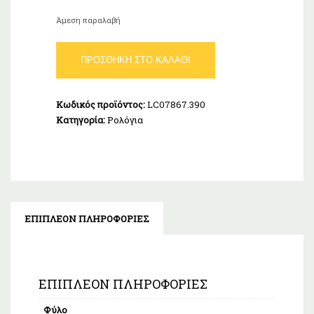
Άμεση παραλαβή
Lee
ΠΡΟΣΘΉΚΗ ΣΤΟ ΚΑΛΆΘΙ
Cooper
Ladies
Silver
Κωδικός προϊόντος:
LC07867.390
Bracelet
Κατηγορία:
Ρολόγια
LC07867.390
ποσότητα
ΕΠΙΠΛΈΟΝ ΠΛΗΡΟΦΟΡΊΕΣ
ΕΠΙΠΛΈΟΝ ΠΛΗΡΟΦΟΡΊΕΣ
Φύλο