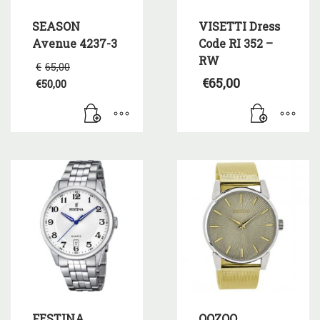
SEASON
VISETTI Dress
Avenue 4237-3
Code RI 352 –
RW
Original
€
65,00
price
€
65,00
€
50,00
was:
Η
€65,00.
τρέχουσα
τιμή
είναι:
€50,00.
FESTINA
OOZOO