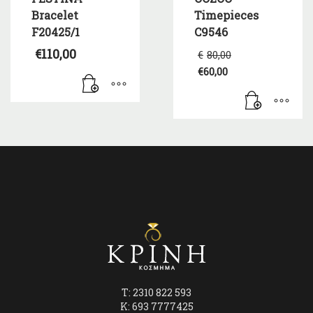
Bracelet
Timepieces
F20425/1
C9546
Original
€
110,00
€
80,00
price
€
60,00
was:
Η
€80,00.
τρέχουσα
τιμή
είναι:
€60,00.
T: 2310 822 593
K: 693 7777425