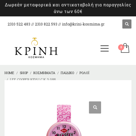
Δωρεάν μεταφορικά και αντικαταβολή για παραγγελίες
άνω των 60€
2310 522 483 // 2310 822 593 //
info@krini-kosmima.gr
HOME
SHOP
ΚΟΣΜΉΜΑΤΑ
ΠΑΙΔΙΚΌ
ΡΟΛΌΙ
LEE COOPER KIDS LC.K.3.088