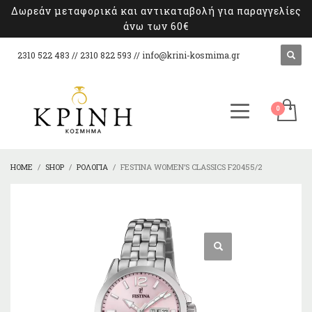
Δωρεάν μεταφορικά και αντικαταβολή για παραγγελίες
άνω των 60€
2310 522 483 // 2310 822 593 //
info@krini-kosmima.gr
HOME
SHOP
ΡΟΛΌΓΙΑ
FESTINA WOMEN’S CLASSICS F20455/2