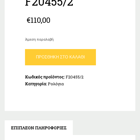
F20455/2
€
110,00
Άμεση παραλαβή
FESTINA
ΠΡΟΣΘΉΚΗ ΣΤΟ ΚΑΛΆΘΙ
WOMEN'S
CLASSICS
F20455/2
Κωδικός προϊόντος:
F20455/2
ποσότητα
Κατηγορία:
Ρολόγια
ΕΠΙΠΛΈΟΝ ΠΛΗΡΟΦΟΡΊΕΣ