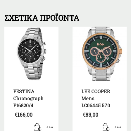
ΣΧΕΤΙΚΆ ΠΡΟΪΌΝΤΑ
FESTINA
LEE COOPER
Chronograph
Mens
F16820/4
LC06445.570
€
166,00
€
83,00