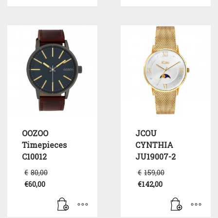
OOZOO
JCOU
Timepieces
CYNTHIA
C10012
JU19007-2
Original
Original
€
80,00
€
159,00
price
price
€
60,00
€
142,00
was:
was:
Η
Η
€80,00.
€159,00.
τρέχουσα
τρέχουσα
τιμή
τιμή