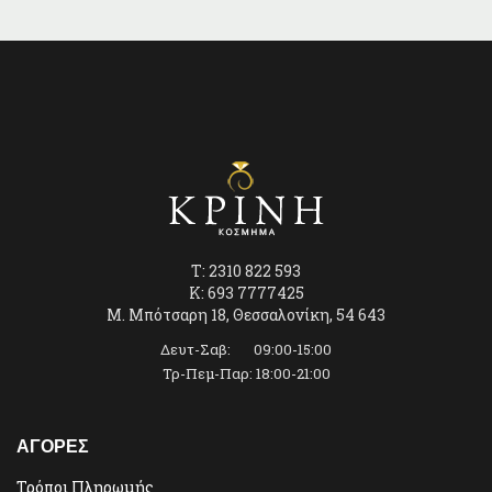
είναι:
είναι:
€60,00.
€142,00.
T: 2310 822 593
K: 693 7777425
Μ. Μπότσαρη 18, Θεσσαλονίκη, 54 643
Δευτ-Σαβ: 09:00-15:00
Τρ-Πεμ-Παρ: 18:00-21:00
ΑΓΟΡΕΣ
Τρόποι Πληρωμής