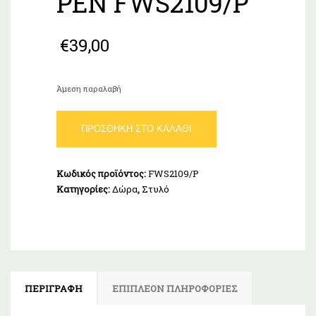
PEN FWS2109/P
€
39,00
Άμεση παραλαβή
FESTINA
ΠΡΟΣΘΉΚΗ ΣΤΟ ΚΑΛΆΘΙ
CLASSICALS
RED
FOUNTAIN
Κωδικός προϊόντος:
FWS2109/P
PEN
Κατηγορίες:
Δώρα
,
Στυλό
FWS2109/P
ποσότητα
ΠΕΡΙΓΡΑΦΉ
ΕΠΙΠΛΈΟΝ ΠΛΗΡΟΦΟΡΊΕΣ