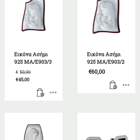
Εικόνα Ασήμι
Εικόνα Ασήμι
925 ΜΑ/Ε903/3
925 ΜΑ/Ε903/2
Original
€
60,00
€
50,00
price
€
45,00
was:
Η
€50,00.
τρέχουσα
τιμή
είναι:
€45,00.