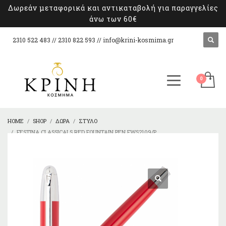
Δωρεάν μεταφορικά και αντικαταβολή για παραγγελίες
άνω των 60€
2310 522 483 // 2310 822 593 //
info@krini-kosmima.gr
HOME
SHOP
ΔΏΡΑ
ΣΤΥΛΌ
FESTINA CLASSICALS RED FOUNTAIN PEN FWS2109/P