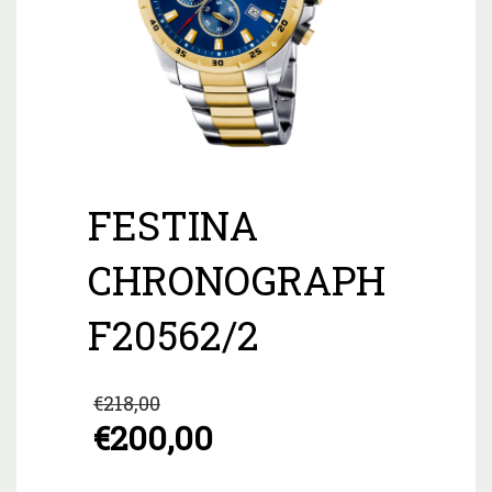
FESTINA
CHRONOGRAPH
F20562/2
Original
€
218,00
price
€
200,00
was:
Η
€218,00.
τρέχουσα