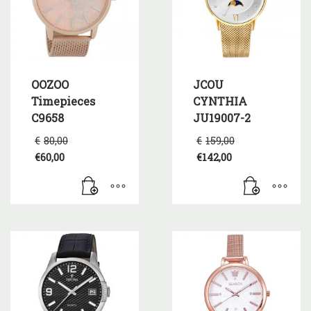
OOZOO
JCOU
Timepieces
CYNTHIA
C9658
JU19007-2
Original
Original
€
80,00
€
159,00
price
price
€
60,00
€
142,00
was:
was:
Η
Η
€80,00.
€159,00.
τρέχουσα
τρέχουσα
τιμή
τιμή
είναι:
είναι:
€60,00.
€142,00.