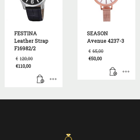
FESTINA
SEASON
Leather Strap
Avenue 4237-3
F16982/2
Original
€
65,00
price
Original
€
120,00
€
50,00
was:
price
Η
€
110,00
€65,00.
was:
τρέχουσα
Η
€120,00.
τιμή
τρέχουσα
είναι:
τιμή
€50,00.
είναι:
€110,00.