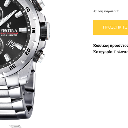
Άμεση παραλαβή
FESTINA
ΠΡΟΣΘΉΚΗ Σ
CHRONO
SPORT
F20463/4
Κωδικός προϊόντο
ποσότητα
Κατηγορία:
Ρολόγι