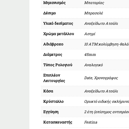
Μηχανισμός
Μπαταρίας
Δέσιμο
Μπρασελέ
Υλικό δεσίματος
Ανοξείδωτο Ατσάλι
Χρώμα μετάλλου
Ασημί
Αδιάβροχο
10 ΑΤΜ:κολύμβηση-θαλά
Διάμετρος
45mm
Τύπος Ρολογιού
Αναλογικό
Επιπλέον
Date, Χρονογράφος
Λειτουργίες
Κάσα
Ανοξείδωτο Ατσάλι
Κρύσταλλο
Ορυκτό ειδικής σκλήρυν
Εγγύηση
2 έτη (επίσημος αντιπρό
Κατασκευαστής
Festina