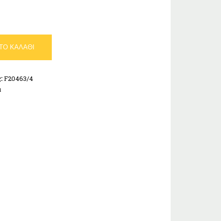
ΤΟ ΚΑΛΆΘΙ
ς:
F20463/4
α