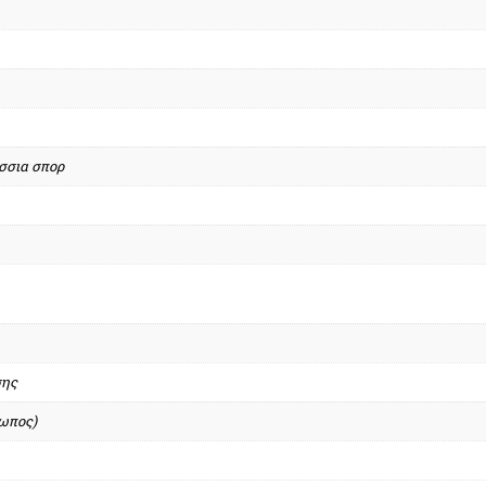
σσια σπορ
σης
σωπος)