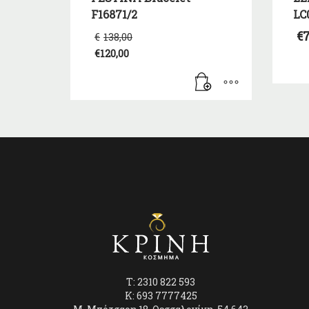
F16871/2
LC
Original
€
7
€
138,00
price
€
120,00
was:
Η
€138,00.
τρέχουσα
τιμή
είναι:
€120,00.
T: 2310 822 593
K: 693 7777425