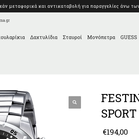
άν μεταφορικά και αντικαταβολή για παραγγελίες άνω τω
ma.gr
ουλαρίκια
Δαχτυλίδια
Σταυροί
Μονόπετρα
GUESS
FESTI
SPORT 
€
194,00