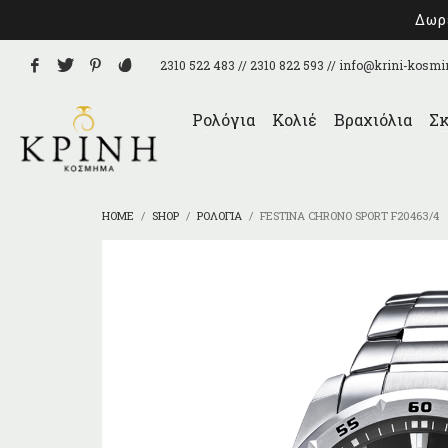
Δωρε
2310 522 483 // 2310 822 593 //
info@krini-kosmi
Ρολόγια
Κολιέ
Βραχιόλια
Σκ
HOME
SHOP
ΡΟΛΌΓΙΑ
FESTINA CHRONO SPORT F20463/4