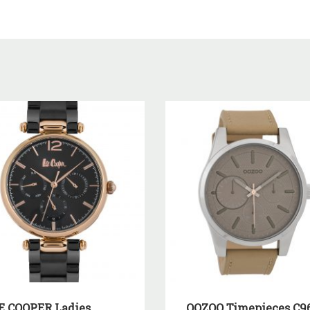
E COOPER Ladies
OOZOO Timepieces C9