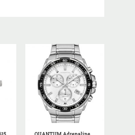
615
QUANTUM Adrenaline