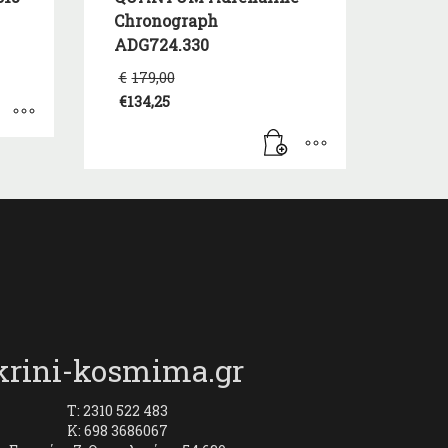
Chronograph
ADG724.330
Original
€
179,00
price
€
134,25
was:
Η
€179,00.
τρέχουσα
τιμή
είναι:
€134,25.
krini-kosmima.gr
T: 2310 522 483
K: 698 3686067