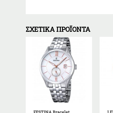
ΣΧΕΤΙΚΆ ΠΡΟΪΌΝΤΑ
FESTINA Bracelet
LE