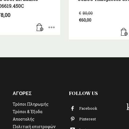
06619.450C
Original
€
80,00
8,00
price
€
60,00
was:
Η
€80,00.
τρέχουσα
τιμή
είναι:
€60,00.
ΑΓΟΡΕΣ
FOLLOW US
Τρόποι Πληρωμής
Facebook
Τρόποι & Έξοδα
Αποστολής
Pinterest
Πολιτική επιστροφών