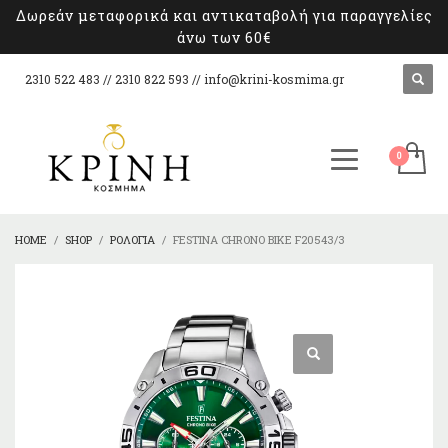
Δωρεάν μεταφορικά και αντικαταβολή για παραγγελίες
άνω των 60€
2310 522 483 // 2310 822 593 //
info@krini-kosmima.gr
HOME
SHOP
ΡΟΛΌΓΙΑ
FESTINA CHRONO BIKE F20543/3