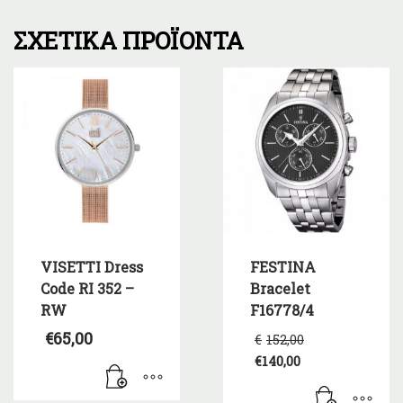
ΣΧΕΤΙΚΆ ΠΡΟΪΌΝΤΑ
VISETTI Dress
FESTINA
Code RI 352 –
Bracelet
RW
F16778/4
Original
€
65,00
€
152,00
price
€
140,00
was:
Η
€152,00.
τρέχουσα