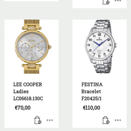
είναι:
τιμή
€50,00.
είναι:
€60,00.
LEE COOPER
FESTINA
Ladies
Bracelet
LC06618.130C
F20425/1
€
70,00
€
110,00