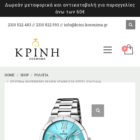
Δωρεάν μεταφορικά και αντικαταβολή για παραγγελίες
άνω των 60€
2310 522 483 // 2310 822 593 //
info@krini-kosmima.gr
HOME
SHOP
ΡΟΛΌΓΙΑ
FESTINA BOYFRIEND SILVER STAINLESS STEEL F16716/4