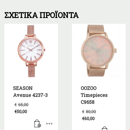
ΣΧΕΤΙΚΆ ΠΡΟΪΌΝΤΑ
SEASON
OOZOO
Avenue 4237-3
Timepieces
C9658
Original
€
65,00
price
Original
€
50,00
€
80,00
was:
Η
price
€
60,00
€65,00.
τρέχουσα
was:
Η
τιμή
€80,00.
τρέχουσα