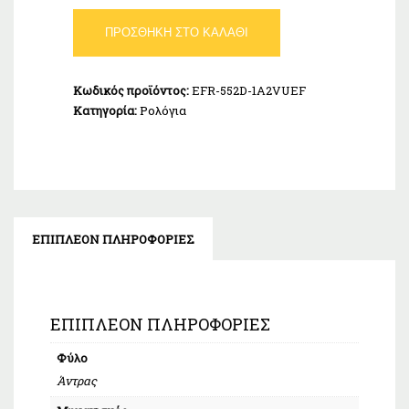
CASIO
ΠΡΟΣΘΉΚΗ ΣΤΟ ΚΑΛΆΘΙ
Edifice
EFR-
552D-
Κωδικός προϊόντος:
EFR-552D-1A2VUEF
1A2VUEF
Κατηγορία:
Ρολόγια
ποσότητα
ΕΠΙΠΛΈΟΝ ΠΛΗΡΟΦΟΡΊΕΣ
ΕΠΙΠΛΈΟΝ ΠΛΗΡΟΦΟΡΊΕΣ
Φύλο
Άντρας