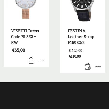
VISETTI Dress
FESTINA
Code RI 352 –
Leather Strap
RW
F16982/2
Original
€
65,00
€
120,00
price
€
110,00
was:
Η
€120,00.
τρέχουσα
τιμή
είναι:
€110,00.