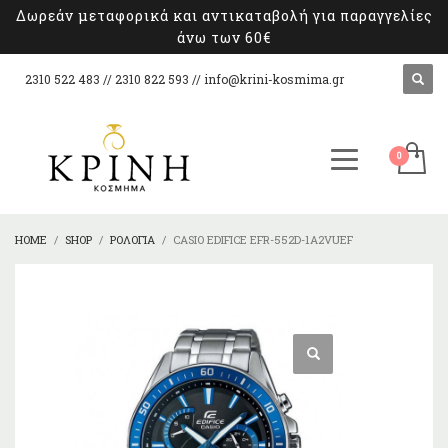
Δωρεάν μεταφορικά και αντικαταβολή για παραγγελίες
άνω των 60€
2310 522 483 // 2310 822 593 //
info@krini-kosmima.gr
HOME
SHOP
ΡΟΛΌΓΙΑ
CASIO EDIFICE EFR-552D-1A2VUEF