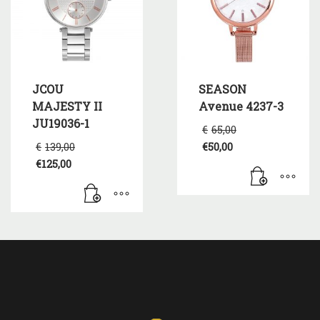
JCOU
SEASON
MAJESTY II
Avenue 4237-3
JU19036-1
Original
€
65,00
price
Original
€
139,00
€
50,00
was:
price
Η
€
125,00
€65,00.
was:
τρέχουσα
Η
€139,00.
τιμή
τρέχουσα
είναι:
τιμή
€50,00.
είναι:
€125,00.