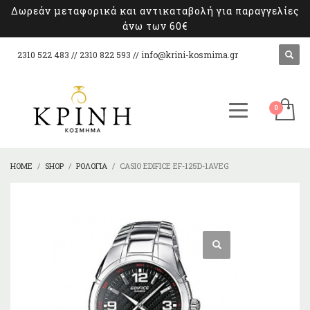
Δωρεάν μεταφορικά και αντικαταβολή για παραγγελίες
άνω των 60€
2310 522 483 // 2310 822 593 //
info@krini-kosmima.gr
HOME
SHOP
ΡΟΛΌΓΙΑ
CASIO EDIFICE EF-125D-1AVEG