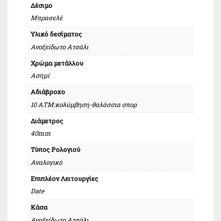
Δέσιμο
Μπρασελέ
Υλικό δεσίματος
Ανοξείδωτο Ατσάλι
Χρώμα μετάλλου
Ασημί
Αδιάβροχο
10 ΑΤΜ:κολύμβηση-θαλάσσια σπορ
Διάμετρος
40mm
Τύπος Ρολογιού
Αναλογικό
Επιπλέον Λειτουργίες
Date
Κάσα
Ανοξείδωτο Ατσάλι