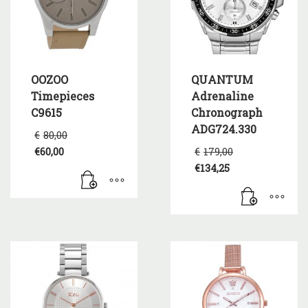
OOZOO
QUANTUM
Timepieces
Adrenaline
C9615
Chronograph
ADG724.330
Original
€
80,00
price
Original
€
60,00
€
179,00
was:
Η
price
€
134,25
€80,00.
τρέχουσα
was:
Η
τιμή
€179,00.
τρέχουσα
είναι:
τιμή
€60,00.
είναι:
€134,25.