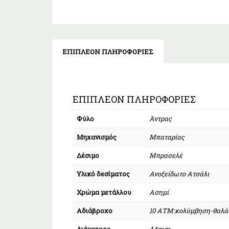
ΕΠΙΠΛΈΟΝ ΠΛΗΡΟΦΟΡΊΕΣ
ΕΠΙΠΛΈΟΝ ΠΛΗΡΟΦΟΡΊΕΣ
Φύλο
Άντρας
Μηχανισμός
Μπαταρίας
Δέσιμο
Μπρασελέ
Υλικό δεσίματος
Ανοξείδωτο Ατσάλι
Χρώμα μετάλλου
Ασημί
Αδιάβροχο
10 ΑΤΜ:κολύμβηση-θαλά
Διάμετρος
44mm