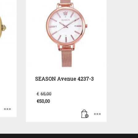
SEASON Avenue 4237-3
Original
€
65,00
price
€
50,00
was:
Η
€65,00.
τρέχουσα
τιμή
είναι:
€50,00.