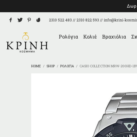
Δωρε
2310 522 483 // 2310 822 593 //
info@krini-kosmi
Ρολόγια
Κολιέ
Βραχιόλια
Σκ
HOME
SHOP
ΡΟΛΌΓΙΑ
CASIO COLLECTION MRW-200HD-1B