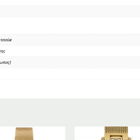
υτσούκ
σης
σωπος)