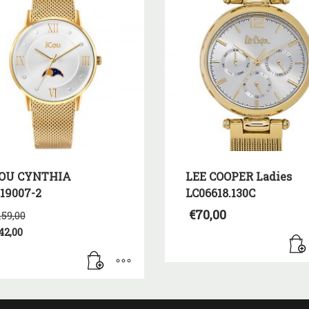
OU CYNTHIA
LEE COOPER Ladies
19007-2
LC06618.130C
Original
€
70,00
159,00
price
42,00
was:
€159,00.
έχουσα
μή
αι:
42,00.