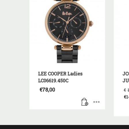
LEE COOPER Ladies
JC
LC06619.450C
JU
€
78,00
€
€
1
Η
τρ
τι
είν
€1