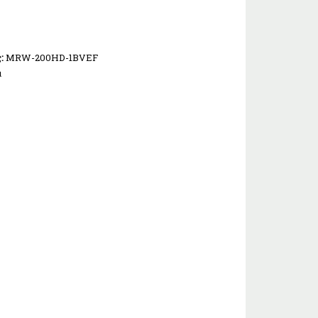
ς:
MRW-200HD-1BVEF
α