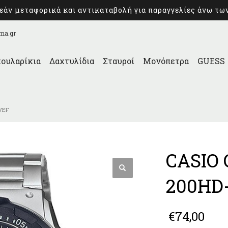
άν μεταφορικά και αντικαταβολή για παραγγελίες άνω τω
ma.gr
ουλαρίκια
Δαχτυλίδια
Σταυροί
Μονόπετρα
GUESS
VEF
CASIO 
200HD
€
74,00