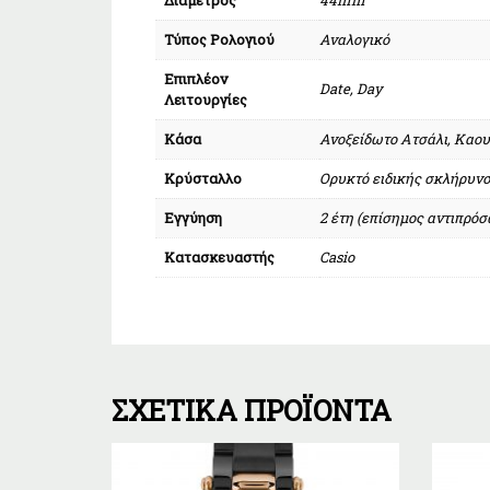
Τύπος Ρολογιού
Αναλογικό
Επιπλέον
Date, Day
Λειτουργίες
Κάσα
Ανοξείδωτο Ατσάλι, Καο
Κρύσταλλο
Ορυκτό ειδικής σκλήρυν
Εγγύηση
2 έτη (επίσημος αντιπρό
Κατασκευαστής
Casio
ΣΧΕΤΙΚΆ ΠΡΟΪΌΝΤΑ