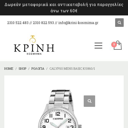
Δωρεάν μεταφορικά και αντικαταβολή για παραγγελίες
άνω των 60€
2310 522 483 // 2310 822 593 //
info@krini-kosmima.gr
HOME
SHOP
ΡΟΛΌΓΙΑ
CALYPSO MENS BASIC K5860/1