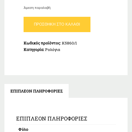
Άμεση παραλαβή
CALYPSO
ΠΡΟΣΘΉΚΗ ΣΤΟ ΚΑΛΆΘΙ
MENS
BASIC
K5860/1
Κωδικός προϊόντος:
K5860/1
ποσότητα
Κατηγορία:
Ρολόγια
ΕΠΙΠΛΈΟΝ ΠΛΗΡΟΦΟΡΊΕΣ
ΕΠΙΠΛΈΟΝ ΠΛΗΡΟΦΟΡΊΕΣ
Φύλο