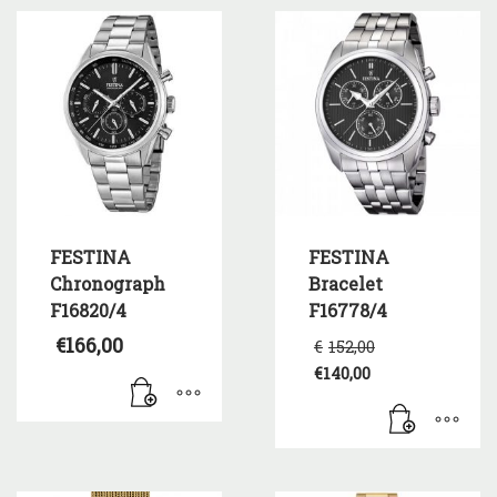
FESTINA
FESTINA
Chronograph
Bracelet
F16820/4
F16778/4
Original
€
166,00
€
152,00
price
€
140,00
was:
Η
€152,00.
τρέχουσα
τιμή
είναι:
€140,00.