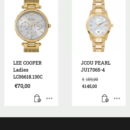
LEE COOPER
JCOU PEARL
Ladies
JU17065-4
LC06618.130C
Original
€
159,00
price
€
70,00
€
145,00
was:
Η
€159,00.
τρέχουσα
τιμή
είναι:
€145,00.