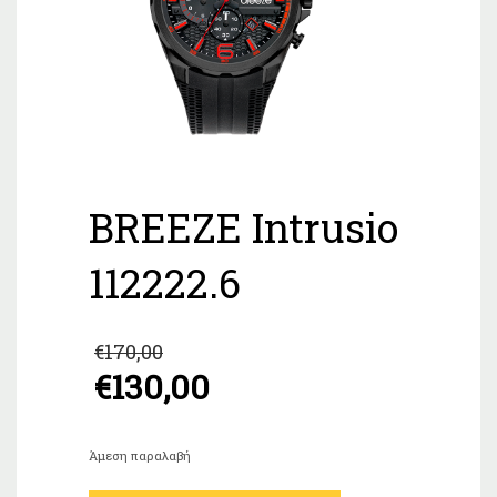
BREEZE Intrusio
112222.6
Original
€
170,00
price
€
130,00
was:
Η
€170,00.
τρέχουσα
τιμή
Άμεση παραλαβή
είναι: