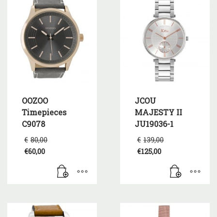
OOZOO
JCOU
Timepieces
MAJESTY II
C9078
JU19036-1
Original
Original
€
80,00
€
139,00
price
price
€
60,00
€
125,00
was:
was:
Η
Η
€80,00.
€139,00.
τρέχουσα
τρέχουσα
τιμή
τιμή
είναι:
είναι:
€60,00.
€125,00.