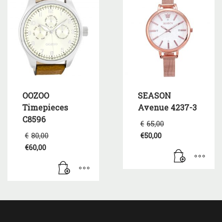
OOZOO
SEASON
Timepieces
Avenue 4237-3
C8596
Original
€
65,00
price
Original
€
80,00
€
50,00
was:
price
Η
€
60,00
€65,00.
was:
τρέχουσα
Η
€80,00.
τιμή
τρέχουσα
είναι:
τιμή
€50,00.
είναι:
€60,00.