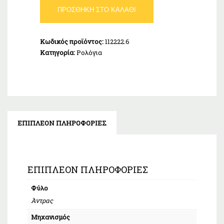
€130,00.
BREEZE
ΠΡΟΣΘΉΚΗ ΣΤΟ ΚΑΛΆΘΙ
Intrusio
112222.6
ποσότητα
Κωδικός προϊόντος:
112222.6
Κατηγορία:
Ρολόγια
ΕΠΙΠΛΈΟΝ ΠΛΗΡΟΦΟΡΊΕΣ
ΕΠΙΠΛΈΟΝ ΠΛΗΡΟΦΟΡΊΕΣ
Φύλο
Άντρας
Μηχανισμός