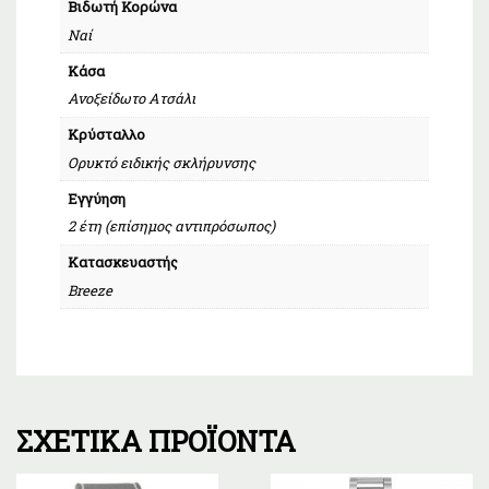
Βιδωτή Κορώνα
Ναί
Κάσα
Ανοξείδωτο Ατσάλι
Κρύσταλλο
Ορυκτό ειδικής σκλήρυνσης
Εγγύηση
2 έτη (επίσημος αντιπρόσωπος)
Κατασκευαστής
Breeze
ΣΧΕΤΙΚΆ ΠΡΟΪΌΝΤΑ