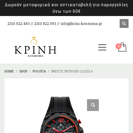
Δωρεάν μεταφορικά και αντικαταβολή για παραγγελίες
άνω των 60€
2310 522 483 // 2310 822 593 //
info@krini-kosmima.gr
HOME
SHOP
ΡΟΛΌΓΙΑ
BREEZE INTRUSIO 112222.6