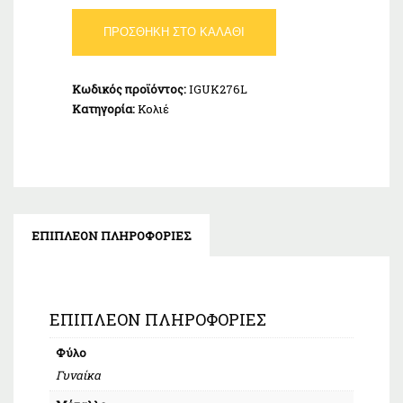
Κολιέ
ΠΡΟΣΘΉΚΗ ΣΤΟ ΚΑΛΆΘΙ
Μαργαριτάρι
Λευκόχρυσο
Κ9
Κωδικός προϊόντος:
IGUK276L
ποσότητα
Κατηγορία:
Κολιέ
ΕΠΙΠΛΈΟΝ ΠΛΗΡΟΦΟΡΊΕΣ
ΕΠΙΠΛΈΟΝ ΠΛΗΡΟΦΟΡΊΕΣ
Φύλο
Γυναίκα