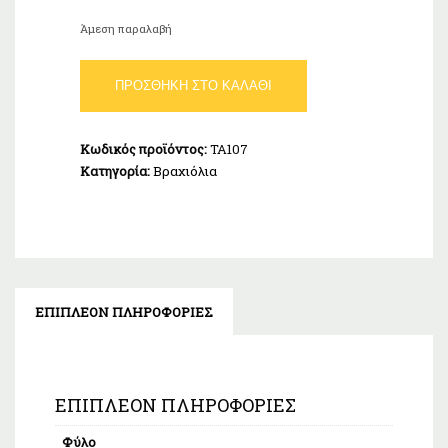
Άμεση παραλαβή
Χειροπέδα
ΠΡΟΣΘΉΚΗ ΣΤΟ ΚΑΛΆΘΙ
Ταυτότητα
Άντρας
Ασήμι
Κωδικός προϊόντος:
TA107
925
Κατηγορία:
Βραχιόλια
21cm
ποσότητα
ΕΠΙΠΛΈΟΝ ΠΛΗΡΟΦΟΡΊΕΣ
ΕΠΙΠΛΈΟΝ ΠΛΗΡΟΦΟΡΊΕΣ
Φύλο