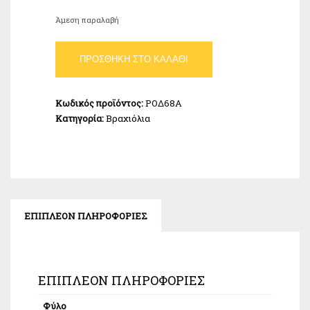
Άμεση παραλαβή
Χειροπέδα
ΠΡΟΣΘΉΚΗ ΣΤΟ ΚΑΛΆΘΙ
Βυζαντινή
Λευκή
Ασήμι
Κωδικός προϊόντος:
ΡΟΔ68Α
925
Κατηγορία:
Βραχιόλια
0,3Πλάτος
21cm
ποσότητα
ΕΠΙΠΛΈΟΝ ΠΛΗΡΟΦΟΡΊΕΣ
ΕΠΙΠΛΈΟΝ ΠΛΗΡΟΦΟΡΊΕΣ
Φύλο