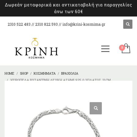
Δωρεάν μεταφορικά και αντικαταβολή για παραγγελίες
άνω των 60€
2310 522 483 // 2310 822 593 //
info@krini-kosmima.gr
HOME
SHOP
ΚΟΣΜΉΜΑΤΑ
ΒΡΑΧΙΌΛΙΑ
ΧΕΙΡΟΠΈΔΑ ΒΥΖΑΝΤΙΝΉ ΛΕΥΚΉ ΑΣΉΜΙ 925 0,3ΠΛΆΤΟΣ 21CM