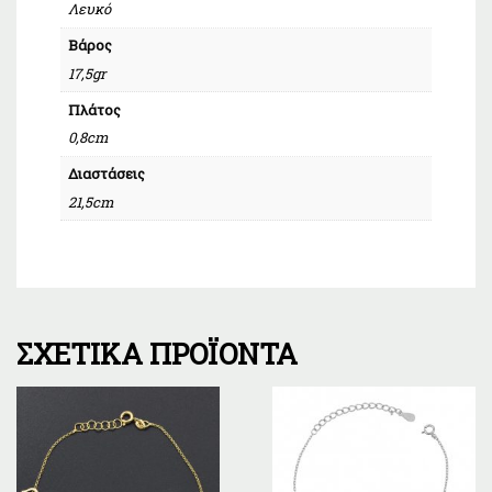
Λευκό
Βάρος
17,5gr
Πλάτος
0,8cm
Διαστάσεις
21,5cm
ΣΧΕΤΙΚΆ ΠΡΟΪΌΝΤΑ