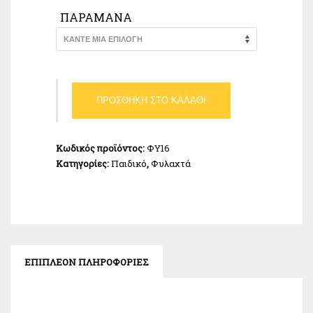
ΠΑΡΑΜΆΝΑ
Φυλαχτό
ΠΡΟΣΘΉΚΗ ΣΤΟ ΚΑΛΆΘΙ
παιδικό
Λευκόχρυσο
Κ9
Κωδικός προϊόντος:
ΦΥ16
ποσότητα
Κατηγορίες:
Παιδικό
,
Φυλαχτά
ΕΠΙΠΛΈΟΝ ΠΛΗΡΟΦΟΡΊΕΣ