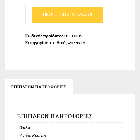
Φυλαχτό
ΠΡΟΣΘΉΚΗ ΣΤΟ ΚΑΛΆΘΙ
παιδικό
Χρυσό
K14
Κωδικός προϊόντος:
ΡΗΓΦ05
ποσότητα
Κατηγορίες:
Παιδικό
,
Φυλαχτά
ΕΠΙΠΛΈΟΝ ΠΛΗΡΟΦΟΡΊΕΣ
ΕΠΙΠΛΈΟΝ ΠΛΗΡΟΦΟΡΊΕΣ
Φύλο
Αγόρι, Κορίτσι