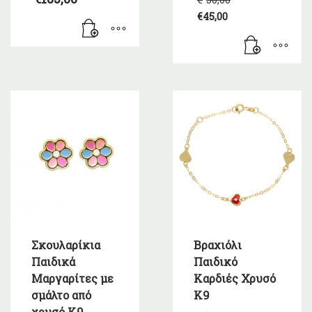
price
€
45,00
was:
Η
€50,00.
τρέχουσα
τιμή
είναι:
€45,00.
Σκουλαρίκια
Βραχιόλι
Παιδικά
Παιδικό
Μαργαρίτες με
Καρδιές Χρυσό
σμάλτο από
K9
χρυσό Κ9