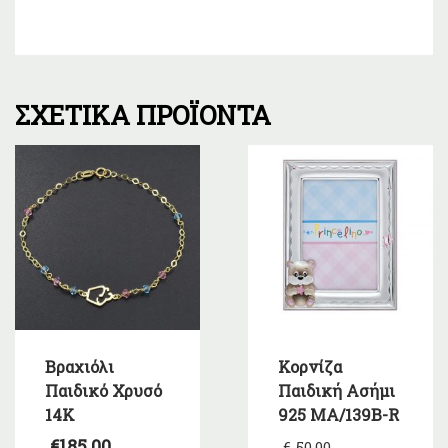
ΣΧΕΤΙΚΆ ΠΡΟΪΌΝΤΑ
Βραχιόλι
Κορνίζα
Παιδικό Χρυσό
Παιδική Ασήμι
14Κ
925 MA/139B-R
Original
€
185,00
€
50,00