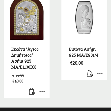
Εικόνα “Άγιος
Εικόνα Ασήμι
Δημήτριος”
925 ΜΑ/Ε901/4
Ασήμι 925
€
20,00
MA/E1130BX
Original
€
50,00
price
€
40,00
was:
Η
€50,00.
τρέχουσα
τιμή
είναι:
€40,00.