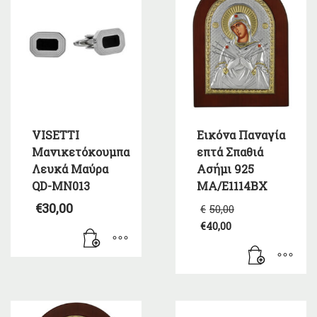
VISETTI
Εικόνα Παναγία
Μανικετόκουμπα
επτά Σπαθιά
Λευκά Μαύρα
Ασήμι 925
QD-MN013
MA/E1114BX
Original
€
30,00
€
50,00
price
€
40,00
was:
Η
€50,00.
τρέχουσα
τιμή
είναι:
€40,00.