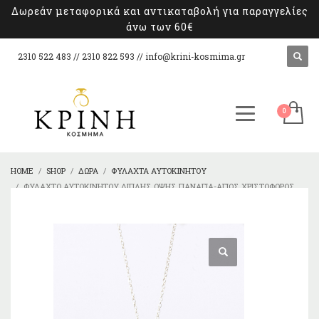
Δωρεάν μεταφορικά και αντικαταβολή για παραγγελίες
άνω των 60€
2310 522 483 // 2310 822 593 //
info@krini-kosmima.gr
HOME
SHOP
ΔΏΡΑ
ΦΥΛΑΧΤΆ ΑΥΤΟΚΙΝΉΤΟΥ
ΦΥΛΑΧΤΌ ΑΥΤΟΚΙΝΉΤΟΥ ΔΙΠΛΉΣ ΌΨΗΣ ΠΑΝΑΓΊΑ-ΆΓΙΟΣ ΧΡΙΣΤΌΦΟΡΟΣ
ΑΠΌ ΑΣΉΜΙ 925