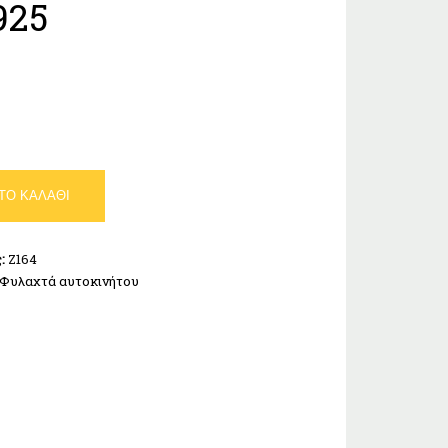
925
ΤΟ ΚΑΛΆΘΙ
ς:
Z164
Φυλαχτά αυτοκινήτου