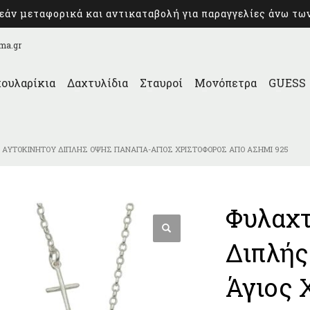
άν μεταφορικά και αντικαταβολή για παραγγελίες άνω τω
ma.gr
ουλαρίκια
Δαχτυλίδια
Σταυροί
Μονόπετρα
GUESS
ΑΥΤΟΚΙΝΉΤΟΥ ΔΙΠΛΉΣ ΌΨΗΣ ΠΑΝΑΓΊΑ-ΆΓΙΟΣ ΧΡΙΣΤΌΦΟΡΟΣ ΑΠΌ ΑΣΉΜΙ 925
Φυλαχτ
Διπλής
Άγιος 