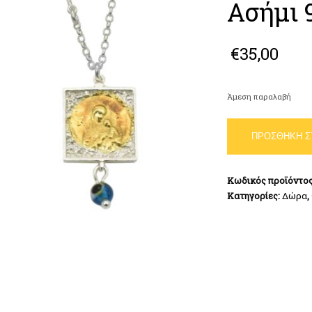
Ασήμι 
€
35,00
Άμεση παραλαβή
Φυλαχτό
ΠΡΟΣΘΉΚΗ Σ
Αυτοκινήτου
Διπλής
όψης
Κωδικός προϊόντο
Παναγία-
Κατηγορίες:
Δώρα
,
Άγιος
Χριστόφορος
από
Ασήμι
925
ποσότητα