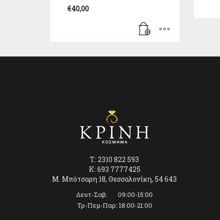
price
€
40,00
was:
Η
€50,00.
τρέχουσα
τιμή
είναι:
€40,00.
T: 2310 822 593
K: 693 7777425
Μ. Μπότσαρη 18, Θεσσαλονίκη, 54 643
Δευτ-Σαβ: 09:00-15:00
Τρ-Πεμ-Παρ: 18:00-21:00