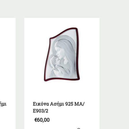
ήμι
Εικόνα Ασήμι 925 ΜΑ/
Ε903/2
€
60,00