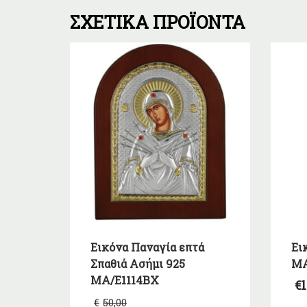
ΣΧΕΤΙΚΆ ΠΡΟΪΌΝΤΑ
Εικόνα Παναγία επτά
Ει
Σπαθιά Ασήμι 925
MA
MA/E1114BX
€
1
Original
€
50,00