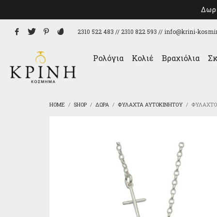
Δωρε
2310 522 483 // 2310 822 593 //
info@krini-kosmi
Ρολόγια
Κολιέ
Βραχιόλια
Σκ
HOME
SHOP
ΔΏΡΑ
ΦΥΛΑΧΤΆ ΑΥΤΟΚΙΝΉΤΟΥ
ΦΥΛΑΧΤΌ 