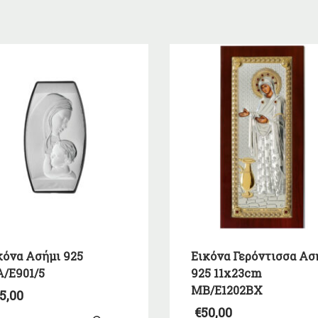
κόνα Ασήμι 925
Εικόνα Γερόντισσα Ασ
/E901/5
925 11x23cm
MB/E1202BX
5,00
€
50,00