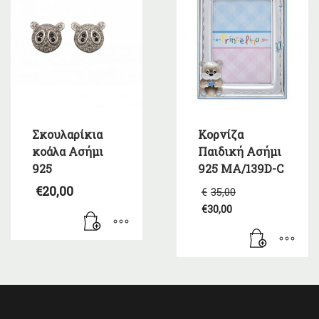
Σκουλαρίκια
Κορνίζα
κοάλα Ασήμι
Παιδική Ασήμι
925
925 MA/139D-C
Original
€
20,00
€
35,00
price
€
30,00
was:
Η
€35,00.
τρέχουσα
τιμή
είναι:
€30,00.