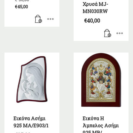
price
Χρυσά MJ-
€
45,00
was:
Η
MN030RW
€50,00.
τρέχουσα
€
40,00
τιμή
είναι:
€45,00.
Εικόνα Ασήμι
Εικόνα Η
925 ΜΑ/Ε903/1
Άμπελος Ασήμι
925 ΜΒ/