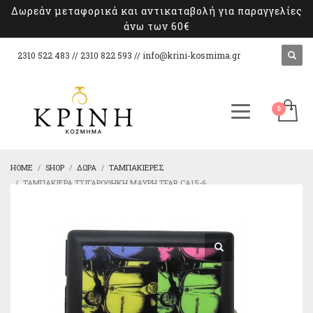
Δωρεάν μεταφορικά και αντικαταβολή για παραγγελίες
άνω των 60€
2310 522 483 // 2310 822 593 //
info@krini-kosmima.gr
HOME
SHOP
ΔΏΡΑ
ΤΑΜΠΑΚΙΈΡΕΣ
ΤΑΜΠΑΚΙΈΡΑ TΣΙΓΑΡΟΘΉΚΗ ΜΑΎΡΗ TFAR CA15-6