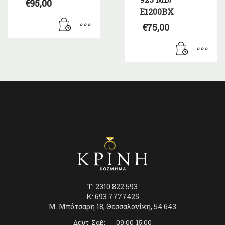
€
95,00
Ε1200ΒΧ
€
75,00
T: 2310 822 593
K: 693 7777425
Μ. Μπότσαρη 18, Θεσσαλονίκη, 54 643
Δευτ-Σαβ: 09:00-15:00