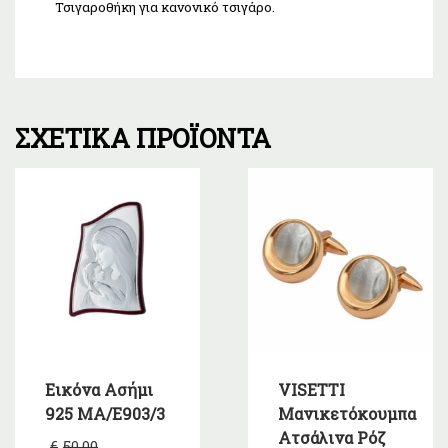
Τσιγαροθήκη για κανονικό τσιγάρο.
ΣΧΕΤΙΚΆ ΠΡΟΪΌΝΤΑ
Εικόνα Ασήμι
VISETTI
925 ΜΑ/Ε903/3
Μανικετόκουμπα
Ατσάλινα Ρόζ
Original
€
50,00