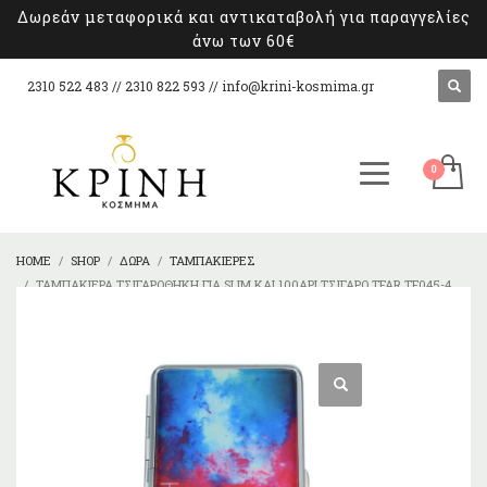
Δωρεάν μεταφορικά και αντικαταβολή για παραγγελίες
άνω των 60€
2310 522 483 // 2310 822 593 //
info@krini-kosmima.gr
HOME
SHOP
ΔΏΡΑ
ΤΑΜΠΑΚΙΈΡΕΣ
ΤΑΜΠΑΚΙΈΡΑ TΣΙΓΑΡΟΘΉΚΗ ΓΙΑ SLIM ΚΑΙ 100ΑΡΙ ΤΣΙΓΆΡΟ TFAR TF045-4