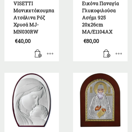
VISETTI
Εικόνα Παναγία
Μανικετόκουμπα
Γλυκοφιλούσα
Ατσάλινα Ρόζ
Ασήμι 925
Χρυσά MJ-
20x26cm
MN030RW
MA/E1104AX
€
40,00
€
80,00