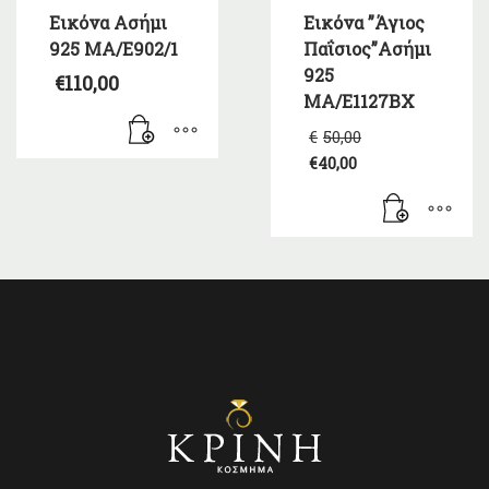
Εικόνα Ασήμι
Εικόνα ”Άγιος
925 MA/E902/1
Παΐσιος”Ασήμι
925
€
110,00
MA/E1127BX
Original
€
50,00
price
€
40,00
was:
Η
€50,00.
τρέχουσα
τιμή
είναι:
€40,00.