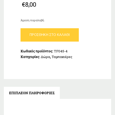
€
8,00
Άμεση παραλαβή
Ταμπακιέρα
ΠΡΟΣΘΉΚΗ ΣΤΟ ΚΑΛΆΘΙ
Tσιγαροθήκη
για
slim
Κωδικός προϊόντος:
TF045-4
και
Κατηγορίες:
Δώρα
,
Ταμπακιέρες
100αρι
τσιγάρο
TFAR
TF045-
4
ποσότητα
ΕΠΙΠΛΈΟΝ ΠΛΗΡΟΦΟΡΊΕΣ