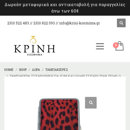
Δωρεάν μεταφορικά και αντικαταβολή για παραγγελίες
άνω των 60€
2310 522 483 // 2310 822 593 //
info@krini-kosmima.gr
HOME
SHOP
ΔΏΡΑ
ΤΑΜΠΑΚΙΈΡΕΣ
ΤΑΜΠΑΚΙΈΡΑ TΣΙΓΑΡΟΘΉΚΗ ΓΙΑ SLIM ΚΑΙ 100ΑΡΙ ΤΣΙΓΆΡΟ TFAR TF045-3