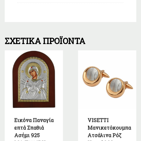
ΣΧΕΤΙΚΆ ΠΡΟΪΌΝΤΑ
Εικόνα Παναγία
VISETTI
επτά Σπαθιά
Μανικετόκουμπα
Ασήμι 925
Ατσάλινα Ρόζ