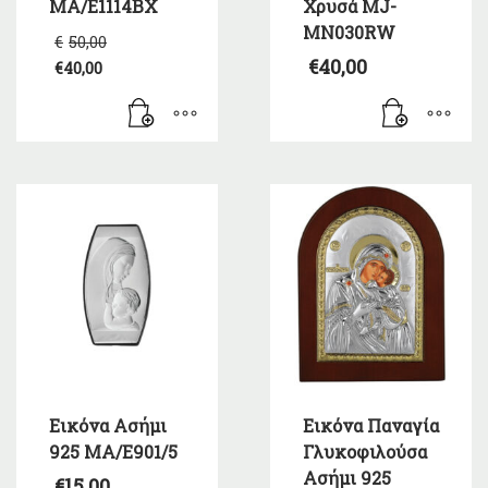
MA/E1114BX
Χρυσά MJ-
MN030RW
Original
€
50,00
price
€
40,00
€
40,00
was:
Η
€50,00.
τρέχουσα
τιμή
είναι:
€40,00.
Εικόνα Ασήμι
Εικόνα Παναγία
925 MA/E901/5
Γλυκοφιλούσα
Ασήμι 925
€
15,00