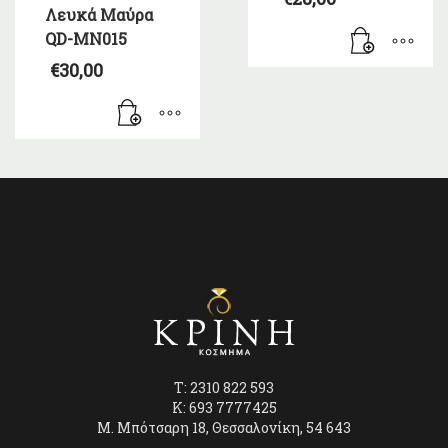
Λευκά Μαύρα
QD-MN015
€
30,00
T: 2310 822 593
K: 693 7777425
Μ. Μπότσαρη 18, Θεσσαλονίκη, 54 643