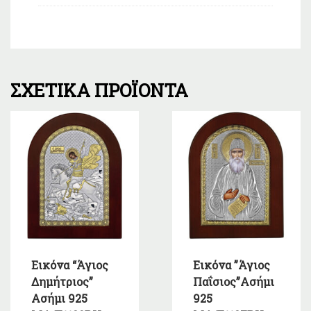
ΣΧΕΤΙΚΆ ΠΡΟΪΌΝΤΑ
Εικόνα “Άγιος
Εικόνα ”Άγιος
Δημήτριος”
Παΐσιος”Ασήμι
Ασήμι 925
925