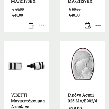
MA/E1130BX
MA/E1127BX
Original
Original
€
50,00
€
50,00
price
price
€
40,00
€
40,00
was:
was:
Η
Η
€50,00.
€50,00.
τρέχουσα
τρέχουσα
τιμή
τιμή
είναι:
είναι:
€40,00.
€40,00.
VISETTI
Εικόνα Ασήμι
Μανικετόκουμπα
925 MA/E902/4
Ατσάλινα
€
28,00