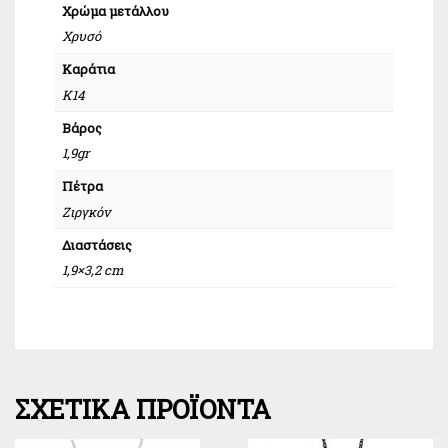
Χρώμα μετάλλου
Χρυσό
Καράτια
Κ14
Βάρος
1,9gr
Πέτρα
Ζιργκόν
Διαστάσεις
1,9×3,2 cm
ΣΧΕΤΙΚΆ ΠΡΟΪΌΝΤΑ