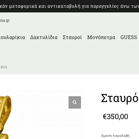
άν μεταφορικά και αντικαταβολή για παραγγελίες άνω τω
ma.gr
ουλαρίκια
Δαχτυλίδια
Σταυροί
Μονόπετρα
GUESS
 Κ14
Σταυρό
€
350,00
Άμεση παραλαβή