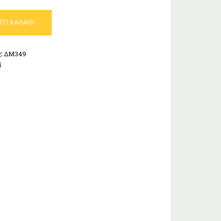
ΤΟ ΚΑΛΆΘΙ
ς:
ΔΜ349
ί