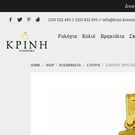
Δωρε
2310 522 483 // 2310 822 593 //
info@krini-kosmi
Ρολόγια
Κολιέ
Βραχιόλια
Σκ
HOME
SHOP
ΚΟΣΜΉΜΑΤΑ
ΣΤΑΥΡΟΊ
ΣΤΑΥΡΌΣ ΧΡΥΣΌΣ