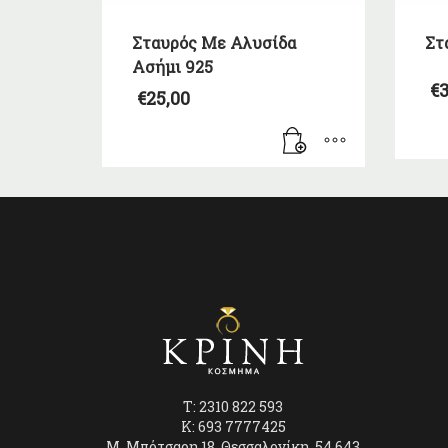
Σταυρός Με Αλυσίδα
Στ
Ασήμι 925
€
3
€
25,00
T: 2310 822 593
K: 693 7777425
Μ. Μπότσαρη 18, Θεσσαλονίκη, 54 643