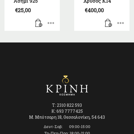
Ασήμι 925
Χρυσός Κ14
€
25,00
€
400,00
T: 2310 822 593
K: 693 7777425
Μ. Μπότσαρη 18, Θεσσαλονίκη, 54 643
Δευτ-Σαβ: 09:00-15:00
Τρ-Πεμ-Παρ: 18:00-21:00