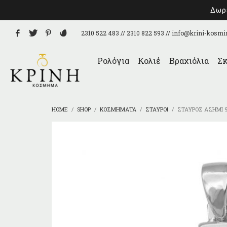
Δωρε
2310 522 483 // 2310 822 593 //
info@krini-kosmi
Ρολόγια
Κολιέ
Βραχιόλια
Σκ
HOME
SHOP
ΚΟΣΜΉΜΑΤΑ
ΣΤΑΥΡΟΊ
ΣΤΑΥΡΌΣ ΑΣΉΜΙ 