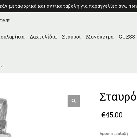
άν μεταφορικά και αντικαταβολή για παραγγελίες άνω τω
ma.gr
ουλαρίκια
Δαχτυλίδια
Σταυροί
Μονόπετρα
GUESS
925
Σταυρό
€
45,00
Άμεση παραλαβή