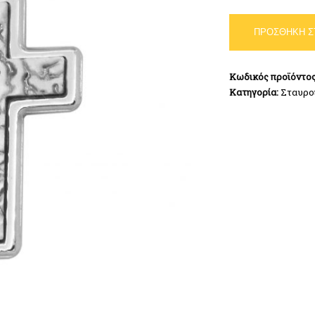
Σταυρός
ΠΡΟΣΘΉΚΗ Σ
Ασήμι
925
ποσότητα
Κωδικός προϊόντο
Κατηγορία:
Σταυρο