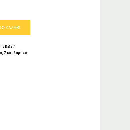
ΤΟ ΚΑΛΆΘΙ
ς:
SKK77
κό
,
Σκουλαρίκια