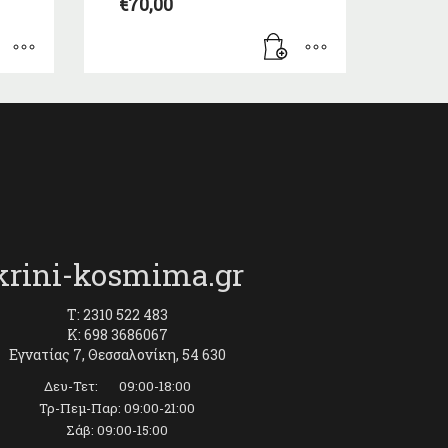
€
70,00
krini-kosmima.gr
T: 2310 522 483
K: 698 3686067
Εγνατίας 7, Θεσσαλονίκη, 54 630
Δευ-Τετ: 09:00-18:00
Τρ-Πεμ-Παρ: 09:00-21:00
Σάβ: 09:00-15:00