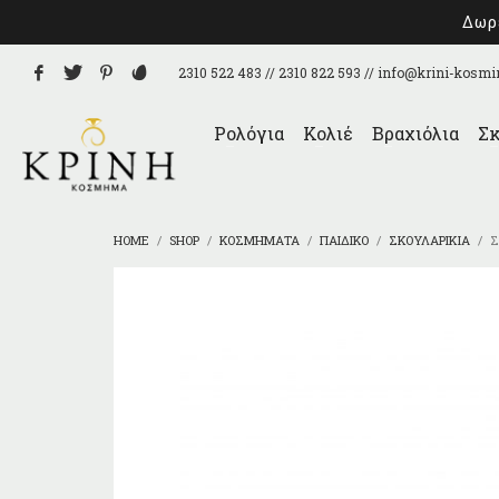
Δωρε
2310 522 483 // 2310 822 593 //
info@krini-kosmi
Ρολόγια
Κολιέ
Βραχιόλια
Σκ
HOME
SHOP
ΚΟΣΜΉΜΑΤΑ
ΠΑΙΔΙΚΌ
ΣΚΟΥΛΑΡΊΚΙΑ
Σ