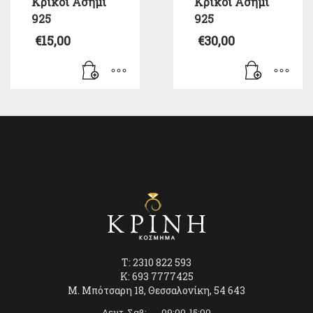
Κρίκοι Ασήμι
Κρίκοι Ασήμι
925
925
€
15,00
€
30,00
T: 2310 822 593
K: 693 7777425
Μ. Μπότσαρη 18, Θεσσαλονίκη, 54 643
Δευτ-Σαβ: 09:00-15:00