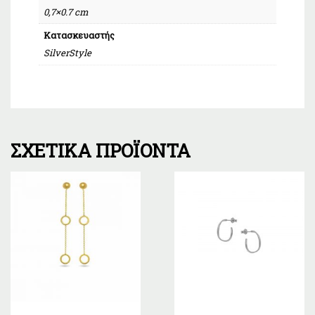
0,7×0.7 cm
Κατασκευαστής
SilverStyle
ΣΧΕΤΙΚΆ ΠΡΟΪΌΝΤΑ