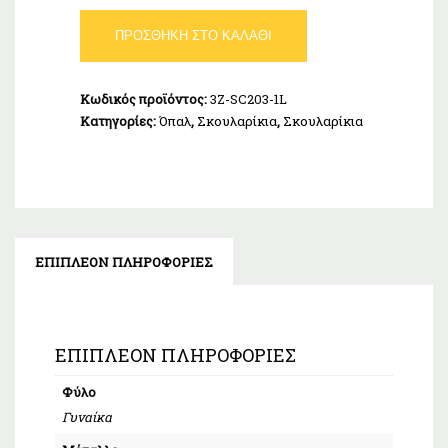
Σκουλαρίκια
ΠΡΟΣΘΉΚΗ ΣΤΟ ΚΑΛΆΘΙ
Κρεμαστά
Όπαλ
Ασήμι
Κωδικός προϊόντος:
3Z-SC203-1L
925
Κατηγορίες:
Όπαλ
,
Σκουλαρίκια
,
Σκουλαρίκια
ποσότητα
ΕΠΙΠΛΈΟΝ ΠΛΗΡΟΦΟΡΊΕΣ
ΕΠΙΠΛΈΟΝ ΠΛΗΡΟΦΟΡΊΕΣ
Φύλο
Γυναίκα