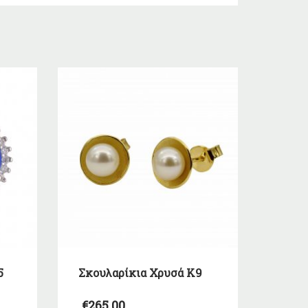
5
Σκουλαρίκια Χρυσά Κ9
€
265,00