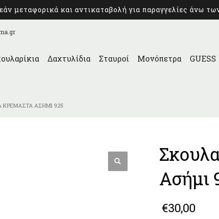
άν μεταφορικά και αντικαταβολή για παραγγελίες άνω τω
ma.gr
ουλαρίκια
Δαχτυλίδια
Σταυροί
Μονόπετρα
GUESS
Α ΚΡΕΜΑΣΤΆ ΑΣΉΜΙ 925
Σκουλα
Ασήμι 
€
30,00