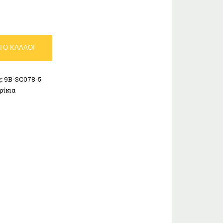
ΤΟ ΚΑΛΆΘΙ
ς:
9B-SC078-5
ρίκια