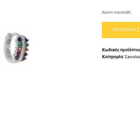
Άμεση παραλαβή
Σκουλαρίκια
ΠΡΟΣΘΉΚΗ Σ
Κρίκοι
Ασήμι
925
Κωδικός προϊόντο
ποσότητα
Κατηγορία:
Σκουλα