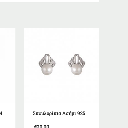
4
Σκουλαρίκια Ασήμι 925
€
20,00