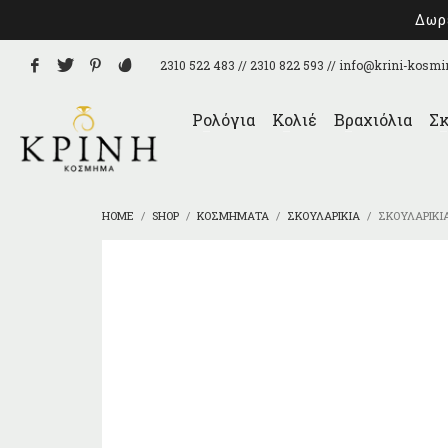
Δωρε
2310 522 483 // 2310 822 593 //
info@krini-kosmi
Ρολόγια
Κολιέ
Βραχιόλια
Σκ
HOME
SHOP
ΚΟΣΜΉΜΑΤΑ
ΣΚΟΥΛΑΡΊΚΙΑ
ΣΚΟΥΛΑΡΊΚΙΑ