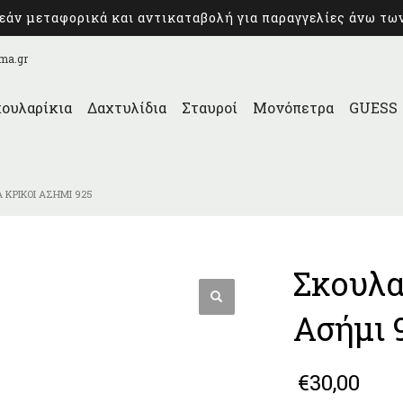
άν μεταφορικά και αντικαταβολή για παραγγελίες άνω τω
ma.gr
ουλαρίκια
Δαχτυλίδια
Σταυροί
Μονόπετρα
GUESS
 ΚΡΊΚΟΙ ΑΣΉΜΙ 925
Σκουλα
Ασήμι 
€
30,00