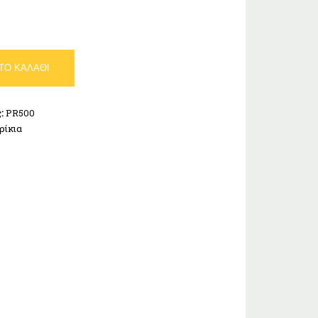
ΤΟ ΚΑΛΆΘΙ
ς:
PR500
ρίκια