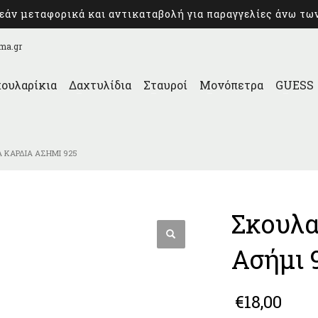
άν μεταφορικά και αντικαταβολή για παραγγελίες άνω τω
ma.gr
ουλαρίκια
Δαχτυλίδια
Σταυροί
Μονόπετρα
GUESS
Α ΚΑΡΔΙΆ ΑΣΉΜΙ 925
Σκουλα
Ασήμι 
€
18,00