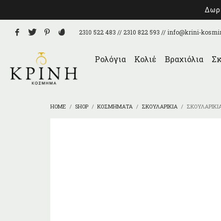
Δωρε
2310 522 483 // 2310 822 593 //
info@krini-kosmi
Ρολόγια
Κολιέ
Βραχιόλια
Σκ
HOME
SHOP
ΚΟΣΜΉΜΑΤΑ
ΣΚΟΥΛΑΡΊΚΙΑ
ΣΚΟΥΛΑΡΊΚΙ