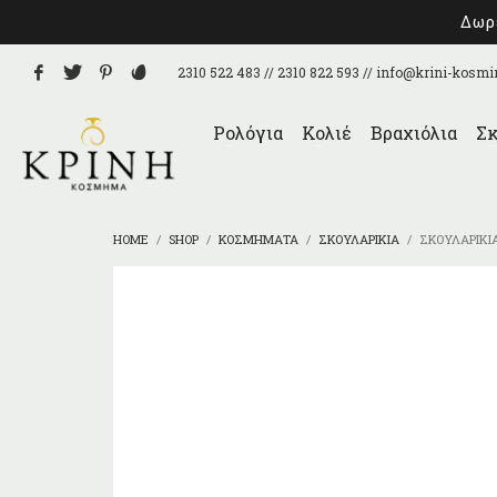
Δωρε
2310 522 483 // 2310 822 593 //
info@krini-kosmi
Ρολόγια
Κολιέ
Βραχιόλια
Σκ
HOME
SHOP
ΚΟΣΜΉΜΑΤΑ
ΣΚΟΥΛΑΡΊΚΙΑ
ΣΚΟΥΛΑΡΊΚΙ