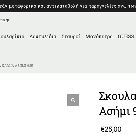
άν μεταφορικά και αντικαταβολή για παραγγελίες άνω τω
ma.gr
ουλαρίκια
Δαχτυλίδια
Σταυροί
Μονόπετρα
GUESS
Α ΚΑΡΔΙΆ ΑΣΉΜΙ 925
Σκουλα
Ασήμι 
€
25,00