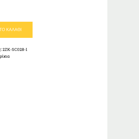
ΤΟ ΚΑΛΆΘΙ
ς:
2ZK-SC028-1
ρίκια