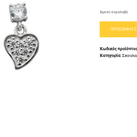
Άμεση παραλαβή
Σκουλαρίκια
ΠΡΟΣΘΉΚΗ Σ
Καρδιά
Ασήμι
925
Κωδικός προϊόντο
ποσότητα
Κατηγορία:
Σκουλα