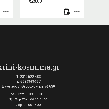
€
25,00
krini-kosmima.gr
T: 2310 522 483
K: 698 3686067
Εγνατίας 7, Θεσσαλονίκη, 54 630
Δευ-Τετ: 09:00-18:00
Τρ-Πεμ-Παρ: 09:00-21:00
Σάβ: 09:00-15:00