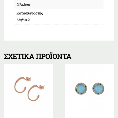
0,7x2cm
Κατασκευαστής
Majestic
ΣΧΕΤΙΚΆ ΠΡΟΪΌΝΤΑ