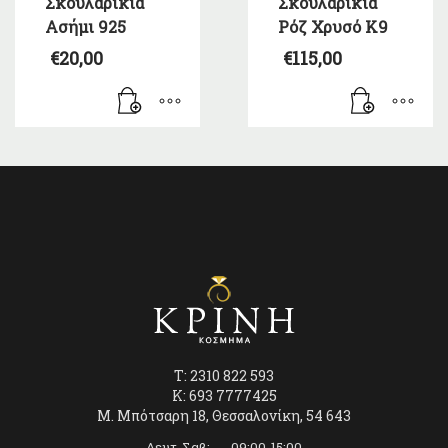
Σκουλαρίκια
Σκουλαρίκια
Ασήμι 925
Ρόζ Χρυσό Κ9
€
20,00
€
115,00
T: 2310 822 593
K: 693 7777425
Μ. Μπότσαρη 18, Θεσσαλονίκη, 54 643
Δευτ-Σαβ: 09:00-15:00