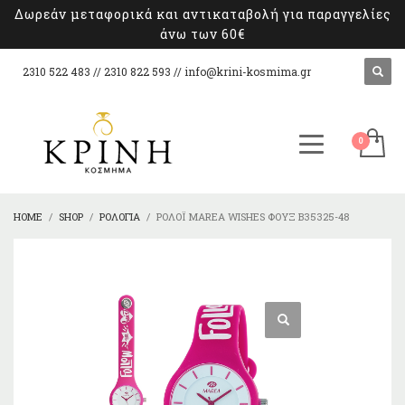
Δωρεάν μεταφορικά και αντικαταβολή για παραγγελίες
άνω των 60€
2310 522 483 // 2310 822 593 //
info@krini-kosmima.gr
HOME
SHOP
ΡΟΛΌΓΙΑ
ΡΟΛΌΙ MAREA WISHES ΦΟΎΞ B35325-48