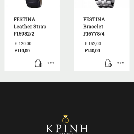
FESTINA
FESTINA
Leather Strap
Bracelet
F16982/2
F16778/4
Original
Original
€
120,00
€
152,00
price
price
€
110,00
€
140,00
was:
was:
Η
Η
€120,00.
€152,00.
τρέχουσα
τρέχουσα
τιμή
τιμή
είναι:
είναι:
€110,00.
€140,00.