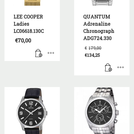
LEE COOPER
QUANTUM
Ladies
Adrenaline
LC06618.130C
Chronograph
ADG724.330
€
70,00
Original
€
179,00
price
€
134,25
was:
Η
€179,00.
τρέχουσα
τιμή
είναι:
€134,25.