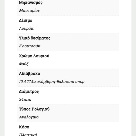
Μηχανισμός
Μπαταρίας
Δέσιμο
Λουράκι
Υλικό δεσίματος
Καουτσούκ
Χρώμα Λουριού
Φούξ
Αδιάβροχο
10 ΑΤΜ:κολύμβηση-θαλάσσια σπορ
Διάμετρος
34mm
Τύπος Ρολογιού
Αναλογικό
Κάσα
Πλαστική