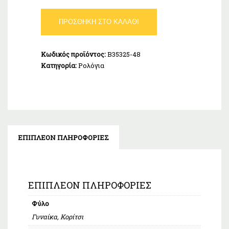
Ρολόι
ΠΡΟΣΘΉΚΗ ΣΤΟ ΚΑΛΆΘΙ
Marea
Wishes
Φούξ
Κωδικός προϊόντος:
B35325-48
B35325-
Κατηγορία:
Ρολόγια
48
ποσότητα
ΕΠΙΠΛΈΟΝ ΠΛΗΡΟΦΟΡΊΕΣ
ΕΠΙΠΛΈΟΝ ΠΛΗΡΟΦΟΡΊΕΣ
Φύλο
Γυναίκα, Κορίτσι