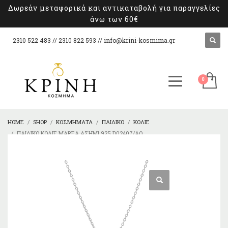
Δωρεάν μεταφορικά και αντικαταβολή για παραγγελίες
άνω των 60€
2310 522 483 // 2310 822 593 //
info@krini-kosmima.gr
HOME
SHOP
ΚΟΣΜΉΜΑΤΑ
ΠΑΙΔΙΚΌ
ΚΟΛΙΈ
ΠΑΙΔΙΚΌ ΚΟΛΙΈ MAREA ΑΣΉΜΙ 925 D02407/AO