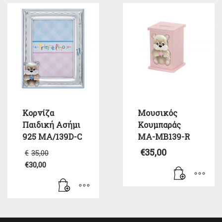
Κορνίζα
Μουσικός
Παιδική Ασήμι
Κουμπαράς
925 MA/139D-C
MA-MB139-R
Original
€
35,00
€
35,00
price
€
30,00
was:
Η
€35,00.
τρέχουσα
τιμή
είναι:
€30,00.