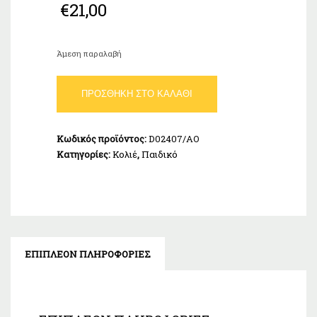
€
21,00
Άμεση παραλαβή
Παιδικό
ΠΡΟΣΘΉΚΗ ΣΤΟ ΚΑΛΆΘΙ
Κολιέ
Marea
Ασήμι
Κωδικός προϊόντος:
D02407/AO
925
Κατηγορίες:
Κολιέ
,
Παιδικό
D02407/AO
ποσότητα
ΕΠΙΠΛΈΟΝ ΠΛΗΡΟΦΟΡΊΕΣ