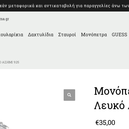
άν μεταφορικά και αντικαταβολή για παραγγελίες άνω τω
ma.gr
ουλαρίκια
Δαχτυλίδια
Σταυροί
Μονόπετρα
GUESS
Ό ΑΣΉΜΙ 925
Μονόπε
Λευκό 
€
35,00