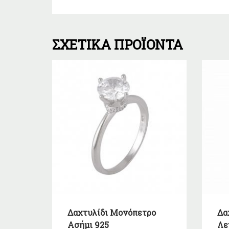
ΣΧΕΤΙΚΆ ΠΡΟΪΌΝΤΑ
Δαχτυλίδι Μονόπετρο
Δα
Ασήμι 925
Λε