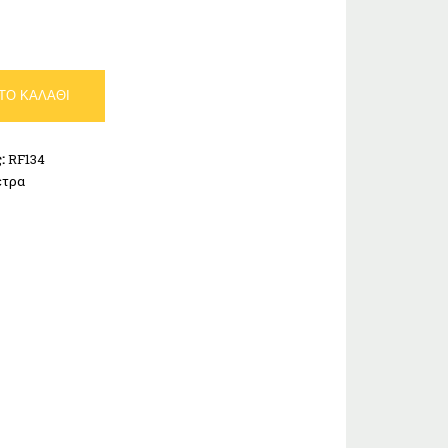
ΤΟ ΚΑΛΆΘΙ
ς:
RF134
τρα