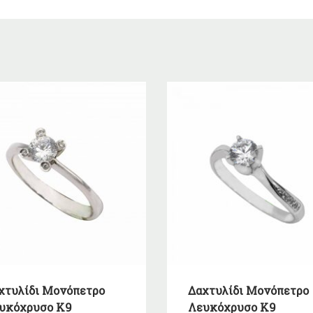
χτυλίδι Μονόπετρο
Δαχτυλίδι Μονόπετρο
υκόχρυσο Κ9
Λευκόχρυσο Κ9