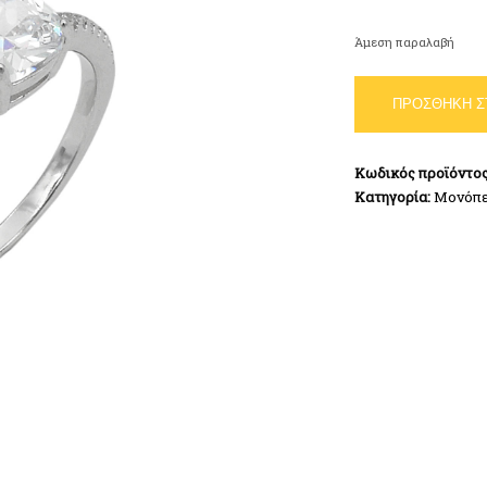
Άμεση παραλαβή
Μονόπετρο
ΠΡΟΣΘΉΚΗ Σ
Δαχτυλίδι
Λευκό
Ασήμι
Κωδικός προϊόντο
925
Κατηγορία:
Μονόπε
ποσότητα