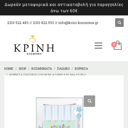
Δωρεάν μεταφορικά και αντικαταβολή για παραγγελίες
άνω των 60€
2310 522 483 // 2310 822 593 //
info@krini-kosmima.gr
HOME
SHOP
ΚΟΣΜΉΜΑΤΑ
ΠΑΙΔΙΚΌ
ΚΟΡΝΊΖΑ
ΚΟΡΝΊΖΑ ΠΑΙΔΙΚΉ 13X18CM ΑΣΉΜΙ 925 MA/152B-C